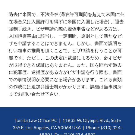
過去に米国で、不法滞在 (滞在許可期間を超えて米国に滞
在場合又は入国許可を得ずに米国に入国した場合) 、退去
強制手続き、ビザ申請の際の虚偽申告などがある方は、
入国拒否事由に該当し、一定期間、原則として新たなビ
ザを申請することはできません。しかし、書面で説明を
行い領事の推薦を頂くことで、ビザ申請を行うことが可
能です。ただし、この決定は裁量によるため、必ずビザ
が取得できる保証はありません。また、国を問わず過去
に犯罪歴、逮捕歴がある方がビザ申請を行う際も、書面
での事情説明が必要になる場合があります。これら書類
の作成には追加弁護士料がかかります。詳細は当事務所
までお問い合わせ下さい。
Tomita Law Office PC |
11835 W. Olympic Blvd., Suite
355E, Los Angeles, CA 90064 USA
| Phone: (310) 324-
6890 | Fax: (310) 324-6902