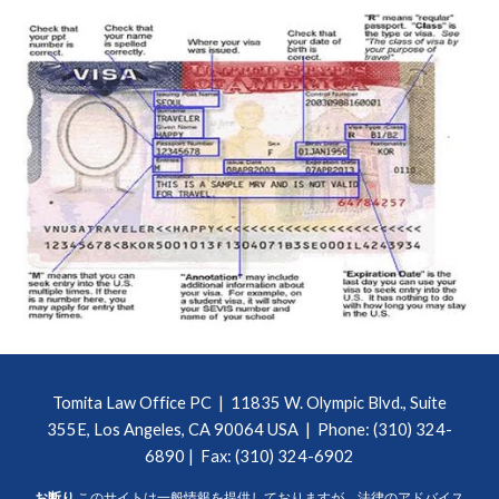
Tomita Law Office PC |
11835 W. Olympic Blvd., Suite
355E, Los Angeles, CA 90064 USA
| Phone: (310) 324-
6890 | Fax: (310) 324-6902
お断り
このサイトは一般情報を提供しておりますが、法律のアドバイス